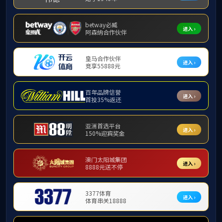
中心,必赢线路检测3003主办、必赢3003no1线路
检测中心,必赢线路检测3003研究生会承办的“研究
生学术伦理与学术道德”论坛必赢3003no1线路检
测中心举行。本次论坛得到区内外高校学子的积极
参与和支持，共有东南大学、吉林大学、云南大
学、安徽大学、北京体育大学、广西大学、广西师
范大学、云南师范大学、贵州师范大学、云南民族
大学、广西民族大学、桂林电子科技大学、必赢
3003no1线路检测中心等14所高校硕士、博士研究
生投稿，论坛共收到稿件75篇，区内外高校研究生
代表共计90余人参加论坛。