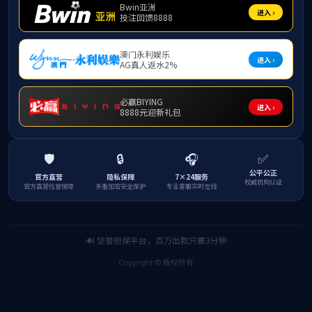
全体参会人员合影