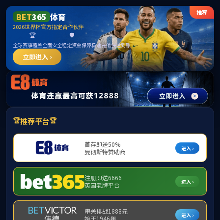
******
中国·必赢(3003no1-BWIN)线
路检测中心|官方网站
必赢3003no1线路检测中心防诈
骗知识讲座顺利开展
必赢3003no1线路检测中心
康晓彤
发布时间： 2025年04月
25日 15:04
点击：
4月17日下午，必赢3003no1线路检测中心邀