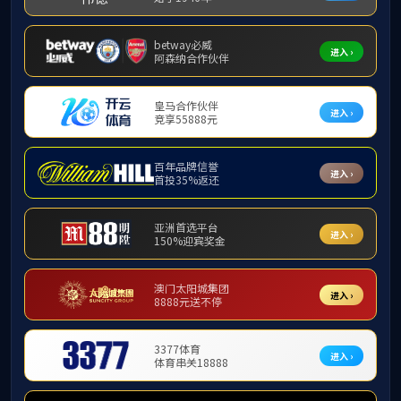
请南宁市公安局仙葫派出所警官代表到五合校区文
综301教室为必赢3003no1线路检测中心师生开
展“‘警校’携手筑防线，识破网诈护校园”防诈骗知识
讲座。